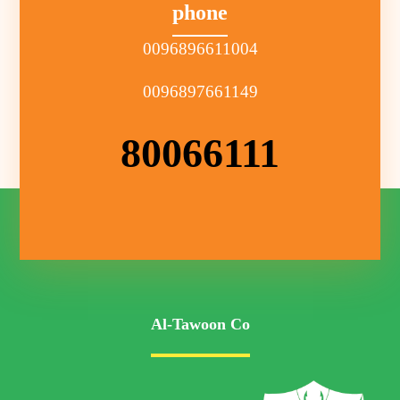
phone
0096896611004
0096897661149
80066111
Al-Tawoon Co