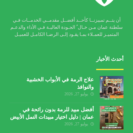
أن يتــم تمييزنــا كأحــد أفضــل مقدمــي الخدمــات فـي
سلطنة عمان مـن خـال ُ الجـودة العاليـة فـي الأداء والدعـم
المتميـز للعمـلاء بمـا يقـود إلـى الرضـا الكامـل للعميـل
أحدث الأخبار
علاج الرمة في الأبواب الخشبية
والنوافذ
يوليو 27, 2026
أفضل مبيد للرمة بدون رائحة في
عمان | دليل اختيار مبيدات النمل الأبيض
يوليو 27, 2026