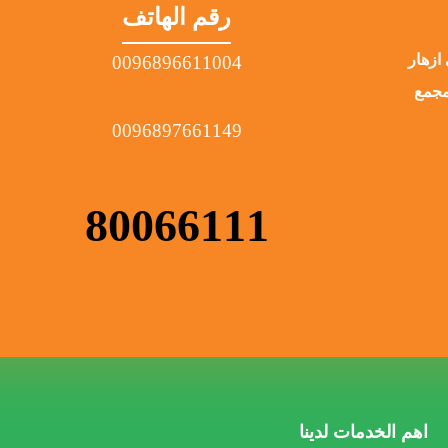
رقم الهاتف
ازهار
0096896611004
لمبنى 366 رقم المجمع
0096897661149
80066111
اهم الخدمات لدينا