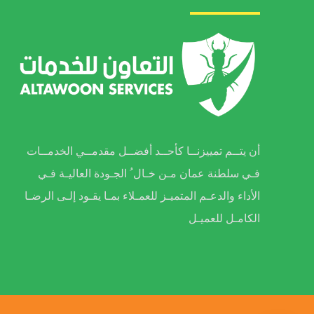
أن يتــم تمييزنــا كأحــد أفضــل مقدمــي الخدمــات
فـي سلطنة عمان مـن خـال ُ الجـودة العاليـة فـي
الأداء والدعـم المتميـز للعمـلاء بمـا يقـود إلـى الرضـا
الكامـل للعميـل