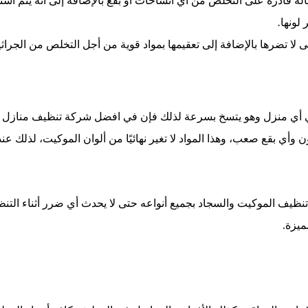
لة
قادرة
على
التخلص
من
أي
اتساخات
أو
بقع
بالإضافة
إلى
أنه
يتم
است
ر
لونها
.
ى
لا
تضرها
بالإضافة
إلى
تعقيمها
بمواد
قوية
من
أجل
التخلص
من
الجراث
 في أي منزل وهو يتسخ بسرعة لذلك فإن في افضل شركة تنظيف مناز
هون وأي بقع صعب، وهذا المواد لا تغير نهائيًا من ألوان الموكيت، لذلك
يف الموكيت والسجاد بجميع أنواعه حتى لا يحدث أي ضرر أثناء التنظي
ميزة
.