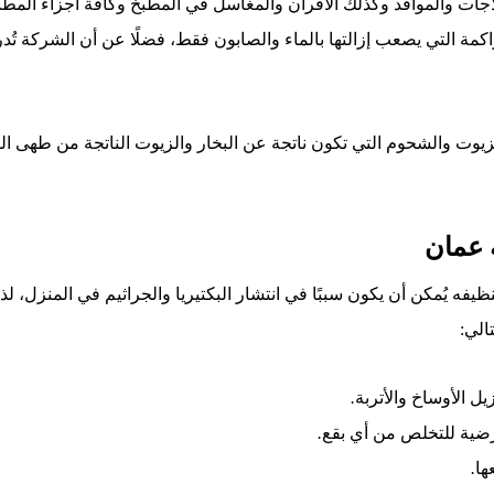
لاجات والمواقد وكذلك الأفران والمغاسل في المطبخ وكافة أجزاء المطب
اكمة التي يصعب إزالتها بالماء والصابون فقط، فضلًا عن أن الشركة 
يوت والشحوم التي تكون ناتجة عن البخار والزيوت الناتجة من طهى ا
 عمان
يفه يُمكن أن يكون سببًا في انتشار البكتيريا والجراثيم في المنزل،
الي
:
زيل
الأوساخ
والأتربة
.
رضية
للتخلص
من
أي
بقع
.
ها
.