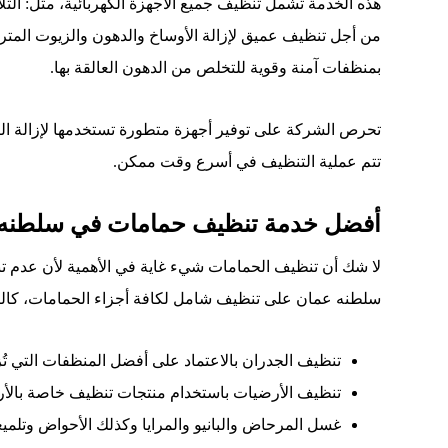
هذه الخدمة تشمل تنظيف جميع الأجهزة الكهربائية، مثل
:
الث
من أجل تنظيف عميق لإزالة الأوساخ والدهون والزيوت المتر
بمنظفات آمنة وقوية للتخلص من الدهون العالقة بها
.
تحرص الشركة على توفير أجهزة متطورة تستخدمها لإزالة الز
تتم عملية التنظيف في أسرع وقت ممكن
.
أفضل خدمة تنظيف حمامات في سلطنه
لا شك أن تنظيف الحمامات شيء غاية في الأهمية لأن عدم تنظ
سلطنه عمان على تنظيف شامل لكافة أجزاء الحمامات، كالت
تنظيف
الجدران
بالاعتماد
على
أفضل
المنظفات
التي
تُ
تنظيف
الأرضيات
باستخدام
منتجات
تنظيف
خاصة
بالأ
غسل
المرحاض
والبانيو
والمرايا
وكذلك
الأحواض
وتلميع