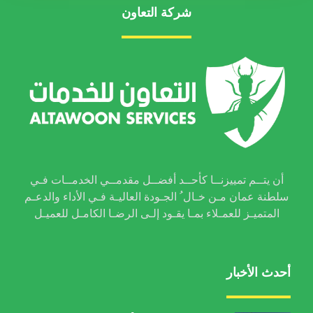
شركة التعاون
أن يتــم تمييزنــا كأحــد أفضــل مقدمــي الخدمــات فـي
سلطنة عمان مـن خـال ُ الجـودة العاليـة فـي الأداء والدعـم
المتميـز للعمـلاء بمـا يقـود إلـى الرضـا الكامـل للعميـل
أحدث الأخبار