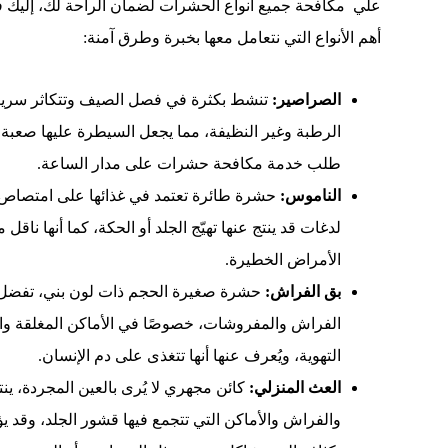
علي مكافحة جميع انواع الحشرات لضمان الراحة لك، إليك ف
أهم الأنواع التي نتعامل معها بخبرة وطرق آمنة:
الصراصير:
تنشط بكثرة في فصل الصيف وتتكاثر سريعًا
الرطبة وغير النظيفة، مما يجعل السيطرة عليها صعبة إ
طلب خدمة مكافحة حشرات على مدار الساعة.
الناموس:
حشرة طائرة تعتمد في غذائها على امتصاص
لدغات قد ينتج عنها تهيّج الجلد أو الحكة، كما أنها ناق
الأمراض الخطيرة.
بق الفراش:
حشرة صغيرة الحجم ذات لون بني، تفضل
الفراش والمفروشات، خصوصًا في الأماكن المغلقة وال
التهوية، ويُعرف عنها أنها تتغذى على دم الإنسان.
العث المنزلي:
كائن مجهري لا يُرى بالعين المجردة، ين
والفراش والأماكن التي تتجمع فيها قشور الجلد، وقد ي