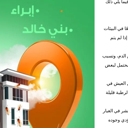
يما يلي ذلك
 في البيئات
ذا لم يتم
 الدم، وتسبب
ل محتمل لبعض
 العيش في
رطبة قليلة
تشر في الغبار
ؤدي وجوده