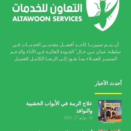
أن يتــم تمييزنــا كأحــد أفضــل مقدمــي الخدمــات فـي
سلطنة عمان مـن خـال ُ الجـودة العاليـة فـي الأداء والدعـم
المتميـز للعمـلاء بمـا يقـود إلـى الرضـا الكامـل للعميـل
أحدث الأخبار
علاج الرمة في الأبواب الخشبية
والنوافذ
يوليو 27, 2026