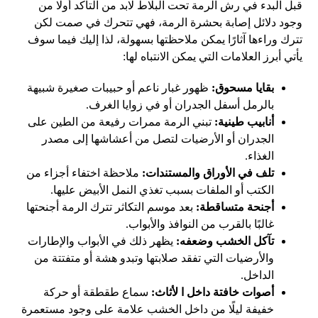
قبل البدء في رش الرمة تحت البلاط لابد من التأكد أولًا من
وجود دلائل إصابة بحشرة الرمة، فهي تتحرك في صمت لكن
تترك وراءها آثارًا يمكن ملاحظتها بسهولة، لذا إليك فيما سوف
يأتي أبرز العلامات التي يمكن الانتباه لها:
بقايا مسحوق:
ظهور غبار ناعم أو حبيبات صغيرة شبيهة
بالرمل أسفل الجدران أو في زوايا الغرف.
أنابيب طينية:
تبني الرمة ممرات رفيعة من الطين على
الجدران أو الأرضيات لتصل من أعشاشها إلى مصدر
الغذاء.
تلف في الأوراق والمستندات:
ملاحظة اختفاء أجزاء من
الكتب أو الملفات بسبب تغذي النمل الأبيض عليها.
أجنحة متساقطة:
بعد موسم التكاثر تترك الرمة أجنحتها
غالبًا بالقرب من النوافذ والأبواب.
تآكل الخشب وضعفه:
يظهر ذلك في الأبواب والإطارات
والأرضيات التي تفقد صلابتها وتبدو هشة أو متفتتة من
الداخل.
أصوات خافتة داخل ا لأثاث:
سماع طقطقة أو حركة
خفيفة ليلًا من داخل الخشب علامة على وجود مستعمرة