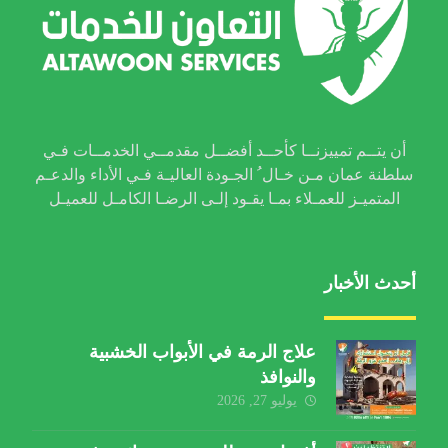
أن يتــم تمييزنــا كأحــد أفضــل مقدمــي الخدمــات فـي
سلطنة عمان مـن خـال ُ الجـودة العاليـة فـي الأداء والدعـم
المتميـز للعمـلاء بمـا يقـود إلـى الرضـا الكامـل للعميـل
أحدث الأخبار
علاج الرمة في الأبواب الخشبية
والنوافذ
يوليو 27, 2026