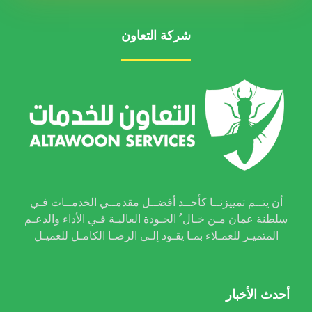
شركة التعاون
أن يتــم تمييزنــا كأحــد أفضــل مقدمــي الخدمــات فـي
سلطنة عمان مـن خـال ُ الجـودة العاليـة فـي الأداء والدعـم
المتميـز للعمـلاء بمـا يقـود إلـى الرضـا الكامـل للعميـل
أحدث الأخبار