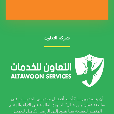
شركة التعاون
أن يتــم تمييزنــا كأحــد أفضــل مقدمــي الخدمــات فـي
سلطنة عمان مـن خـال ُ الجـودة العاليـة فـي الأداء والدعـم
المتميـز للعمـلاء بمـا يقـود إلـى الرضـا الكامـل للعميـل