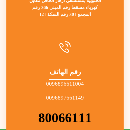
الجنوبية ,مستشفى ازهار الخاص مقابل
كهرباء مسقط رقم المبنى 366 رقم
المجمع 301 رقم السكة 121
رقم الهاتف
0096896611004
0096897661149
80066111