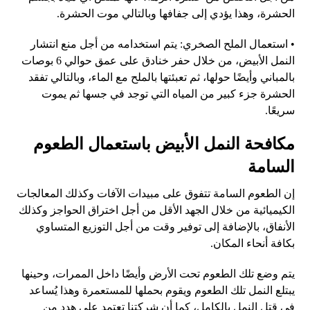
الحشرة، وهذا يؤدي إلى جفافها وبالتالي موت الحشرة
.
•
استعمال الملح الصخري
:
يتم استخدامه من أجل منع انتشار
النمل الأبيض، من خلال حفر خنادق على عمق حوالي
6
بوصات
بالمباني وأيضًا حولها، ثم تعبئتها بالملح مع الماء، وبالتالي تفقد
الحشرة جزء كبير من المياه التي توجد في جسها ثم يموت
سريعًا
.
مكافحة النمل الأبيض باستعمال الطعوم
السامة
إن الطعوم السامة تتفوق على مبيدات الآفات وكذلك المعالجات
الكيميائية من خلال الجهد الأقل من أجل اختراق الحواجز وكذلك
الأنفاق، بالإضافة إلى توفير وقت من أجل التوزيع المتساوي
بكافة أنحاء المكان
.
يتم وضع تلك الطعوم تحت الأرض وأيضًا داخل الممرات، وحينها
يبتلع النمل تلك الطعوم ويقوم بحملها للمستعمرة وهذا يُساعد
في قتل النمل بالكامل، كما أن شركتنا تعتمد على هدد من