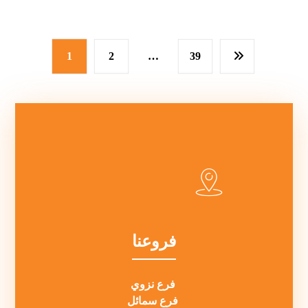
1
2
…
39
فروعنا
فرع نزوي
فرع سمائل