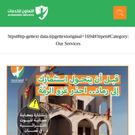
!trpst#trp-gettext data-trpgettextoriginal=1694#!trpen#Category:
Our Services