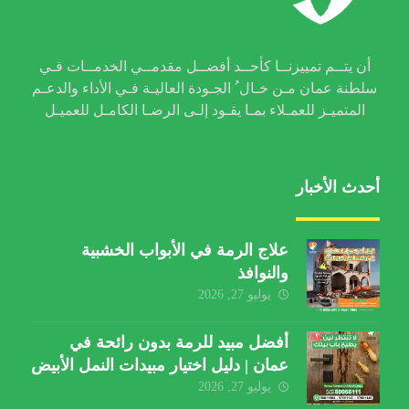
أن يتــم تمييزنــا كأحــد أفضــل مقدمــي الخدمــات فـي
سلطنة عمان مـن خـال ُ الجـودة العاليـة فـي الأداء والدعـم
المتميـز للعمـلاء بمـا يقـود إلـى الرضـا الكامـل للعميـل
أحدث الأخبار
علاج الرمة في الأبواب الخشبية
والنوافذ
يوليو 27, 2026
أفضل مبيد للرمة بدون رائحة في
عمان | دليل اختيار مبيدات النمل الأبيض
يوليو 27, 2026