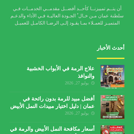
أن يتــم تمييزنــا كأحــد أفضــل مقدمــي الخدمــات فـي
سلطنة عمان مـن خـال ُ الجـودة العاليـة فـي الأداء والدعـم
المتميـز للعمـلاء بمـا يقـود إلـى الرضـا الكامـل للعميـل
أحدث الأخبار
علاج الرمة في الأبواب الخشبية
والنوافذ
يوليو 27, 2026
أفضل مبيد للرمة بدون رائحة في
عمان | دليل اختيار مبيدات النمل الأبيض
يوليو 27, 2026
أسعار مكافحة النمل الأبيض والرمة في