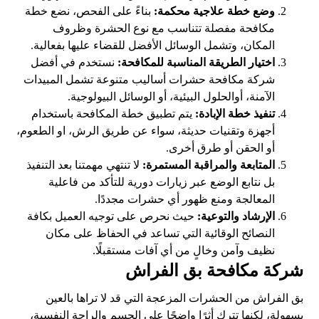
وضع خطة علاجية محكمة:
بناءً على الفحص، نضع خطة
مكافحة مفصلة تتناسب مع نوع الحشرة وظروف
المكان، وتشمل الوسائل الأفضل للقضاء عليها بفعالية.
اختيار الطريقة المناسبة للمكافحة:
نستخدم في أفضل
شركة مكافحة حشرات أساليب متنوعة تشمل المبيدات
الآمنة، أوالحلول البيئية، أو الوسائل البيولوجية.
تنفيذ خطة الإبادة:
يتم تطبيق خطة المكافحة باستخدام
أجهزة وتقنيات حديثة، سواء عن طريق الرش، او الطعوم،
أو الحقن أو طرق أخرى.
المتابعة والمراقبة المستمرة:
لا تنتهي مهمتنا بعد التنفيذ
بل نتابع الوضع عبر زيارات دورية للتأكد من فاعلية
المعالجة ومنع ظهور أي حشرات مجددًا.
الإرشاد والتوعية:
حيث نحرص على توجيه العميل بكافة
النصائح الوقائية التي تساعد في الحفاظ على مكان
نظيف وآمن وخالٍ من أي آفات مستقبلًا.
شركة مكافحة بق الفراش
بق الفراش من الحشرات المزعجة التي قد لا تراها بالعين
بسهولة، لكنها تترك أثرًا واضحًا على الجسم والراحة النفسية،