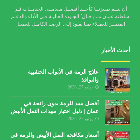
أن يتــم تمييزنــا كأحــد أفضــل مقدمــي الخدمــات فـي
سلطنة عمان مـن خـال ُ الجـودة العاليـة فـي الأداء والدعـم
المتميـز للعمـلاء بمـا يقـود إلـى الرضـا الكامـل للعميـل
أحدث الأخبار
علاج الرمة في الأبواب الخشبية
والنوافذ
يوليو 27, 2026
أفضل مبيد للرمة بدون رائحة في
عمان | دليل اختيار مبيدات النمل الأبيض
يوليو 27, 2026
أسعار مكافحة النمل الأبيض والرمة في