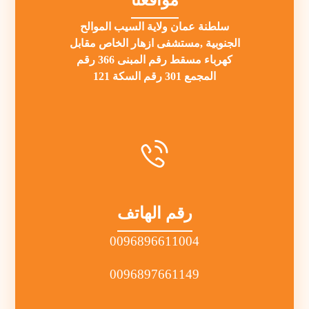
سلطنة عمان ولاية السيب الموالح
الجنوبية ,مستشفى ازهار الخاص مقابل
كهرباء مسقط رقم المبنى 366 رقم
المجمع 301 رقم السكة 121
رقم الهاتف
0096896611004
0096897661149