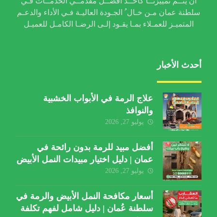
أن يتــم تمييزنــا كأحــد أفضــل مقدمــي الخدمــات فـي
سلطنة عمان مـن خـال ُ الجـودة العاليـة فـي الأداء والدعـم
المتميـز للعمـلاء بمـا يقـود إلـى الرضـا الكامـل للعميـل
أحدث الأخبار
علاج الرمة في الأبواب الخشبية
والنوافذ
يوليو 27, 2026
أفضل مبيد للرمة بدون رائحة في
عمان | دليل اختيار مبيدات النمل الأبيض
يوليو 27, 2026
أسعار مكافحة النمل الأبيض والرمة في
سلطنة عُمان | دليل شامل لفهم تكلفة