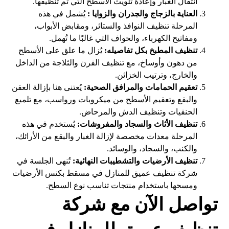
انتقال الغبار وإعادة تلويث الأسطح التي تم تنظيفها.
العناية بالزجاج والجدران والزوايا :
يُشمل في هذه
المرحلة تنظيف النوافذ والستائر، ومقابض الأبواب،
ومفاتيح الكهرباء، والحواف التي غالبًا ما تُهمل.
تنظيف المطبخ بكل تفاصيله:
يُزال ما علق على الأسطح
من دهون وأوساخ، مع تنظيف الفرن والثلاجة من الداخل
والخارج، وترتيب الخزائن.
تعقيم الحمامات والمرافق الصحية:
يُعتنى هنا بإزالة العفن
والبقع وتعقيم الأسطح من ميكروبات ورواسب، مع تلميع
الحنفيات وتنظيف الدش والمرحاض.
تنظيف الأثاث والسجاد والمفروشات:
يُستخدم في هذه
المرحلة معدات مخصصة لإزالة الغبار والبقع من الأرائك،
والكنب، والسجاد، والوسائد.
تنظيف الأرضيات والتشطيبات النهائية:
تُنهى الجلسة في
شركة تنظيف عميق للمنازل في مسقط بكنس الأرضيات
ومسحها باستخدام منتجات تناسب نوع السطح.
تواصل الآن مع شركة