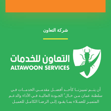
شركة التعاون
أن يتــم تمييزنــا كأحــد أفضــل مقدمــي الخدمــات فـي
سلطنة عمان مـن خـال ُ الجـودة العاليـة فـي الأداء والدعـم
المتميـز للعمـلاء بمـا يقـود إلـى الرضـا الكامـل للعميـل