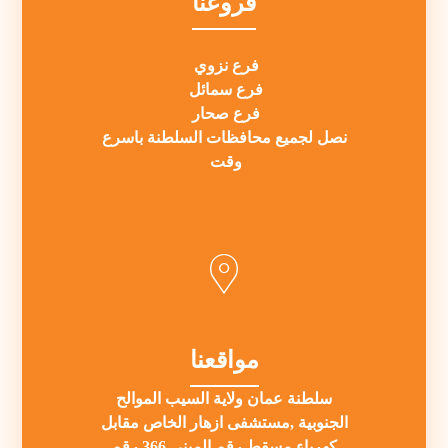
فروعنا
فرع نزوي
فرع سمائل
فرع صحار
نصل لجميع محافظات السلطنة باسرع
وقت
مواقعنا
سلطنة عمان ولاية السيب الموالح
الجنوبية ,مستشفى ازهار الخاص مقابل
كهرباء مسقط رقم المبنى 366 رقم