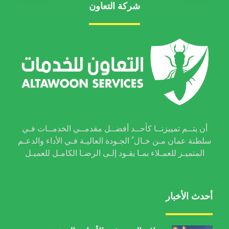
شركة التعاون
أن يتــم تمييزنــا كأحــد أفضــل مقدمــي الخدمــات فـي
سلطنة عمان مـن خـال ُ الجـودة العاليـة فـي الأداء والدعـم
المتميـز للعمـلاء بمـا يقـود إلـى الرضـا الكامـل للعميـل
أحدث الأخبار