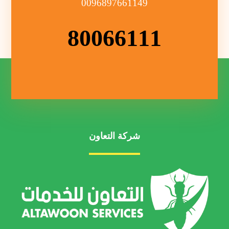
0096897661149
80066111
شركة التعاون