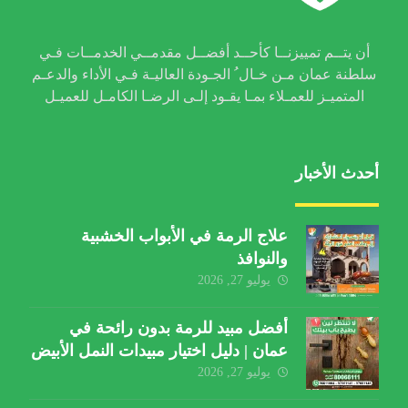
أن يتــم تمييزنــا كأحــد أفضــل مقدمــي الخدمــات فـي
سلطنة عمان مـن خـال ُ الجـودة العاليـة فـي الأداء والدعـم
المتميـز للعمـلاء بمـا يقـود إلـى الرضـا الكامـل للعميـل
أحدث الأخبار
علاج الرمة في الأبواب الخشبية
والنوافذ
يوليو 27, 2026
أفضل مبيد للرمة بدون رائحة في
عمان | دليل اختيار مبيدات النمل الأبيض
يوليو 27, 2026