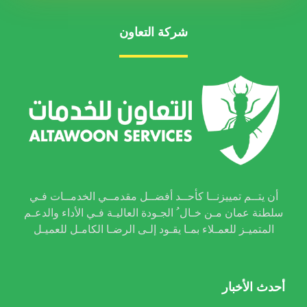
شركة التعاون
أن يتــم تمييزنــا كأحــد أفضــل مقدمــي الخدمــات فـي
سلطنة عمان مـن خـال ُ الجـودة العاليـة فـي الأداء والدعـم
المتميـز للعمـلاء بمـا يقـود إلـى الرضـا الكامـل للعميـل
أحدث الأخبار