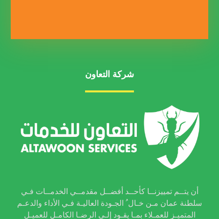
شركة التعاون
أن يتــم تمييزنــا كأحــد أفضــل مقدمــي الخدمــات فـي
سلطنة عمان مـن خـال ُ الجـودة العاليـة فـي الأداء والدعـم
المتميـز للعمـلاء بمـا يقـود إلـى الرضـا الكامـل للعميـل