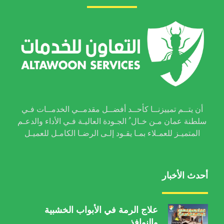
أن يتــم تمييزنــا كأحــد أفضــل مقدمــي الخدمــات فـي
سلطنة عمان مـن خـال ُ الجـودة العاليـة فـي الأداء والدعـم
المتميـز للعمـلاء بمـا يقـود إلـى الرضـا الكامـل للعميـل
أحدث الأخبار
علاج الرمة في الأبواب الخشبية
والنوافذ