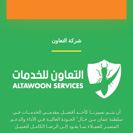
شركة التعاون
أن يتــم تمييزنــا كأحــد أفضــل مقدمــي الخدمــات فـي
سلطنة عمان مـن خـال ُ الجـودة العاليـة فـي الأداء والدعـم
المتميـز للعمـلاء بمـا يقـود إلـى الرضـا الكامـل للعميـل