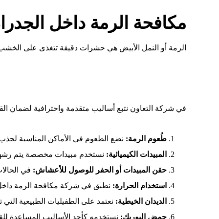
مكافحة الرمة داخل الجدرا
الرمة أو النمل الأبيض هي حشرات دقيقة تتغذى على الخشب وا
في شركة التعاون نتبع أساليب متقدمة واحترافية لضمان الق
طُعوم الرمة:
نضع الطعوم في الأماكن المناسبة لجذب الر
المبيدات الكيميائية:
نستخدم مبيدات مخصصة يتم رشها ف
حقن المبيدات أو الحفر للوصول للأعشاش:
في الحالا
استخدام الحرارة:
نطبق في شركة مكافحة الرمة داخل الجدران حرارة تصل إلى 120° فهرنهايت لمدة محددة، ح
الديدان الخيطية:
نعتمد على الطفيليات الطبيعية التي
حمض البوريك:
نستخدمه كأحد الأساليب المساعدة للقض