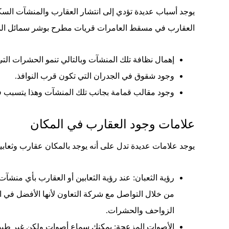
يوجد أسباب عديدة تؤدي إلى انتشار العقارب والمنشآت الس
العقارب في مسقط العامرات قريات مطرح بوشر سمائل المعب
إهمال نظافة تلك المنشآت وبالتالي تنمو الحشرات التي 
وجود شقوق في الجدران التي تكون قرب النوافذ.
وجود مقالب قمامة بجانب تلك المنشآت وهذا يتسبب في
علامات وجود العقارب في المكان
يوجد علامات عديدة تدل على أنه يوجد بالمكان عقارب وثعابي
رؤية الثعبان: عند رؤية الثعابين أو العقارب بأي منشآ
من خلال التواصل مع شركة التعاون لأنها الأفضل في 
الزواحف والحشرات.
الأصوات المزعجة: يمكنك سماع أصوات ولكن غير طبي