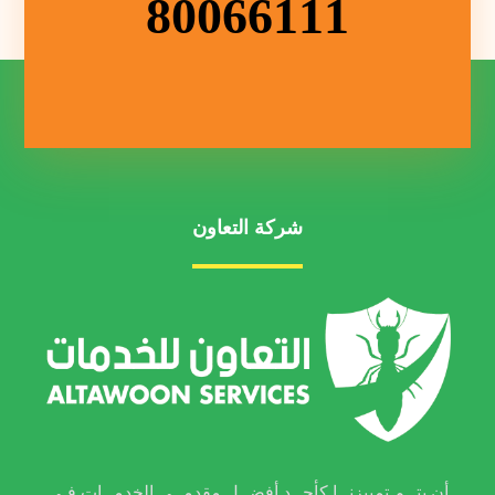
80066111
شركة التعاون
أن يتــم تمييزنــا كأحــد أفضــل مقدمــي الخدمــات فـي