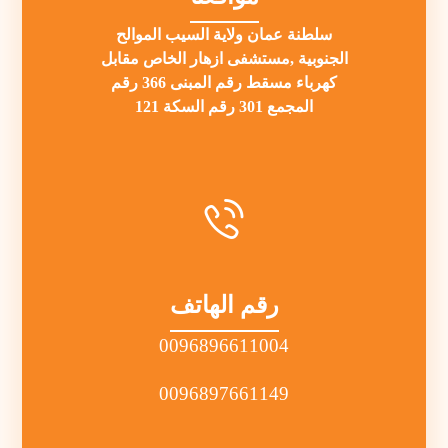
سلطنة عمان ولاية السيب الموالح
الجنوبية ,مستشفى ازهار الخاص مقابل
كهرباء مسقط رقم المبنى 366 رقم
المجمع 301 رقم السكة 121
رقم الهاتف
0096896611004
0096897661149