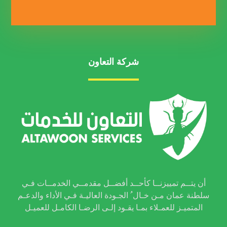
شركة التعاون
أن يتــم تمييزنــا كأحــد أفضــل مقدمــي الخدمــات فـي
سلطنة عمان مـن خـال ُ الجـودة العاليـة فـي الأداء والدعـم
المتميـز للعمـلاء بمـا يقـود إلـى الرضـا الكامـل للعميـل