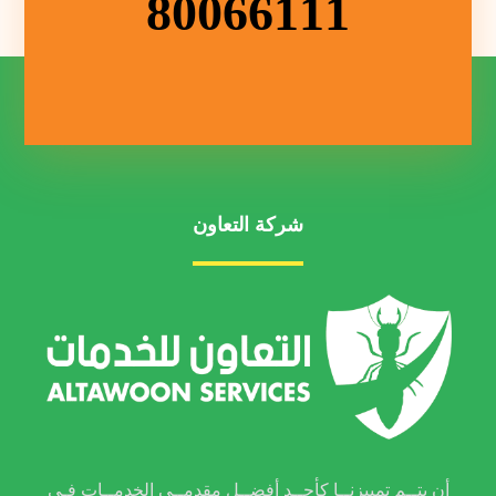
80066111
شركة التعاون
أن يتــم تمييزنــا كأحــد أفضــل مقدمــي الخدمــات فـي