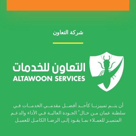
شركة التعاون
أن يتــم تمييزنــا كأحــد أفضــل مقدمــي الخدمــات فـي
سلطنة عمان مـن خـال ُ الجـودة العاليـة فـي الأداء والدعـم
المتميـز للعمـلاء بمـا يقـود إلـى الرضـا الكامـل للعميـل