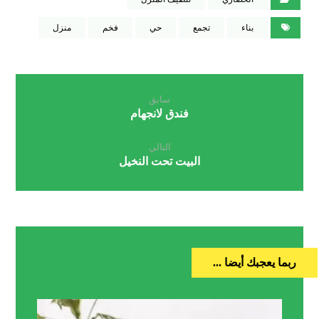
بناء
تجمع
حي
فخم
منزل
سابق
فندق لانجهام
التالي
البيت تحت النخيل
ربما يعجبك أيضا ...