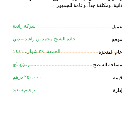
ذاتية، ومكلفة جداً، وعامة للجمهور".
شركة رائعة
عميل
جادة الشيخ محمد بن راشد – دبي
موقع
الجمعة، ٢٩ شوال، ١٤٤١
عام المنجزة
٢
مساحة السطح
٤٥٠,٠٠٠ m
٢٥٠.٠٠٠ درهم
قيمة
ابراهيم سعيد
إدارة