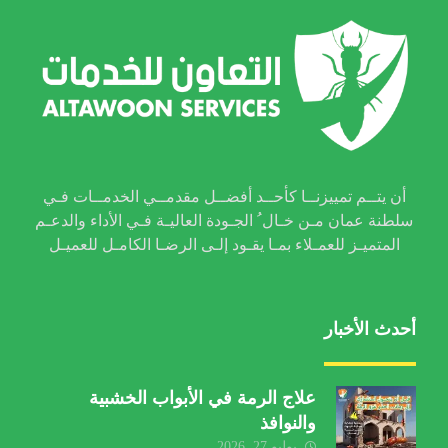
أن يتــم تمييزنــا كأحــد أفضــل مقدمــي الخدمــات فـي
سلطنة عمان مـن خـال ُ الجـودة العاليـة فـي الأداء والدعـم
المتميـز للعمـلاء بمـا يقـود إلـى الرضـا الكامـل للعميـل
أحدث الأخبار
علاج الرمة في الأبواب الخشبية
والنوافذ
يوليو 27, 2026