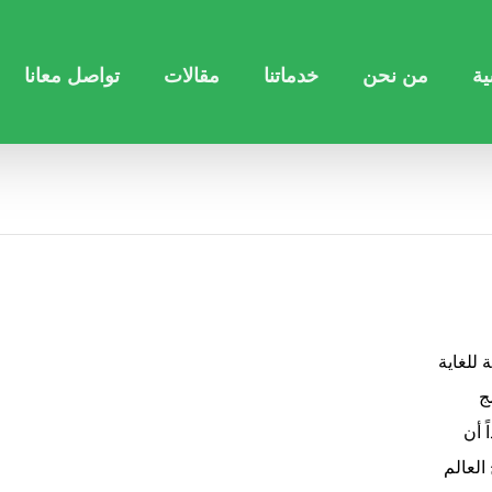
ية
من نحن
خدماتنا
مقالات
تواصل معانا
 للغاية
ج
 أن
العالم