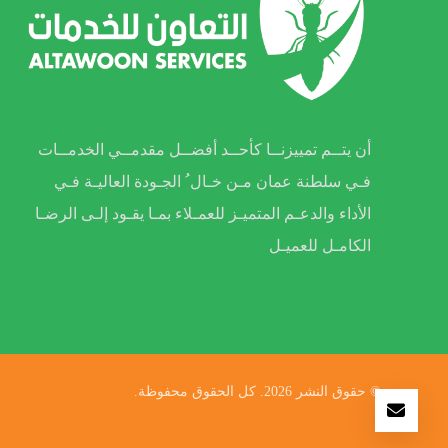
أن يتــم تمييزنــا كأحــد أفضــل مقدمــي الخدمــات
فـي سلطنة عمان مـن خـال ُ الجـودة العاليـة فـي
الأداء والدعـم المتميـز للعمـلاء بمـا يقـود إلـى الرضـا
الكامـل للعميـل
© حقوق النشر 2026. كل الحقوق محفوظة.