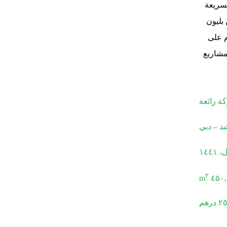
لسريعة
 بليون
ام على
مشاريع
ة رائعة
د – دبي
٢
٤٥٠,
رهم