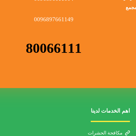
لمبنى 366 رقم المجمع
0096897661149
80066111
اهم الخدمات لدينا
مكافحة الحشرات