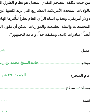
من حيث تكلفة التضخم النقدي المعدل هو نظام الطرق ا
بالولايات المتحدة الأمريكية. المشاريع التي تزيد كلفتها عن
دولار أمريكي، وتجذب انتباه الرأي العام نظراً لتأثيرها اله
المجتمعات والبيئة الطبيعية والموازنات. يمكن أن تكون ال
أيضاً "مبادرات ذاتية، ومكلفة جداً، وعامة للجمهور".
شرك
عميل
جادة الشيخ محمد بن راش
موقع
الجمعة، ٢٩ شوال، ١٤٤١
عام المنجزة
مساحة السطح
٠٠٠ m
٢٥٠.٠٠٠ د
قيمة