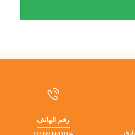
رقم الهاتف
ازهار
0096896611004