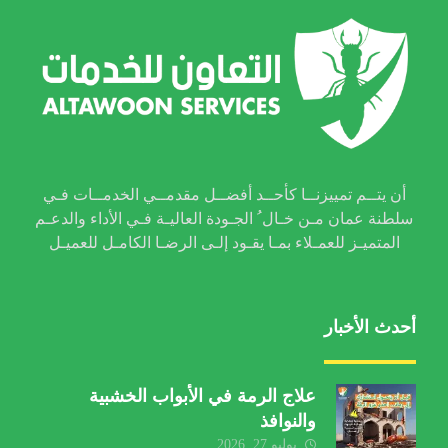
أن يتــم تمييزنــا كأحــد أفضــل مقدمــي الخدمــات فـي
سلطنة عمان مـن خـال ُ الجـودة العاليـة فـي الأداء والدعـم
المتميـز للعمـلاء بمـا يقـود إلـى الرضـا الكامـل للعميـل
أحدث الأخبار
علاج الرمة في الأبواب الخشبية
والنوافذ
يوليو 27, 2026