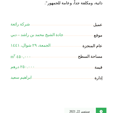
ذاتية، ومكلفة جداً، وعامة للجمهور".
شركة رائعة
عميل
جادة الشيخ محمد بن راشد – دبي
موقع
الجمعة، ٢٩ شوال، ١٤٤١
عام المنجزة
٢
مساحة السطح
٤٥٠,٠٠٠ m
٢٥٠.٠٠٠ درهم
قيمة
ابراهيم سعيد
إدارة
سبتمبر 22, 2021