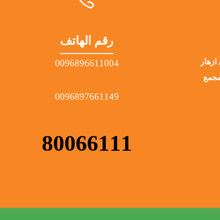
رقم الهاتف
ازهار
0096896611004
لمبنى 366 رقم المجمع
0096897661149
80066111