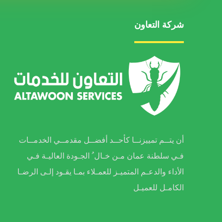
شركة التعاون
أن يتــم تمييزنــا كأحــد أفضــل مقدمــي الخدمــات
فـي سلطنة عمان مـن خـال ُ الجـودة العاليـة فـي
الأداء والدعـم المتميـز للعمـلاء بمـا يقـود إلـى الرضـا
الكامـل للعميـل